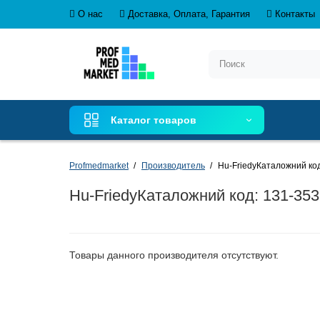
О нас
Доставка, Оплата, Гарантия
Контакты
Каталог товаров
Profmedmarket
Производитель
Hu-FriedyКаталожний код:
Hu-FriedyКаталожний код: 131-3533
Товары данного производителя отсутствуют.