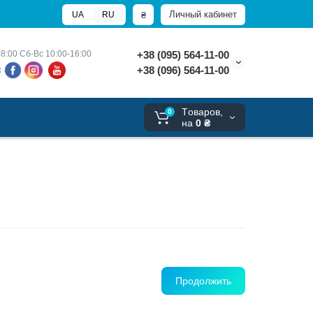
Личный кабинет
₴
UA
RU
8:00 
Сб-Вс 10:00-16:00
+38 (095) 564-11-00
+38 (096) 564-11-00
х
Tоваров,
0
на
0 ₴
Продолжить