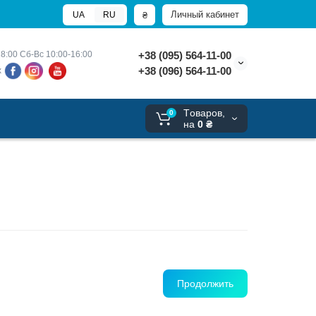
Личный кабинет
₴
UA
RU
8:00 
Сб-Вс 10:00-16:00
+38 (095) 564-11-00
+38 (096) 564-11-00
х
Tоваров,
0
на
0 ₴
Продолжить