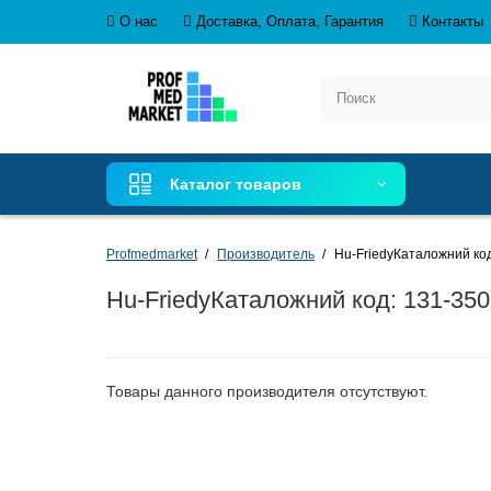
О нас
Доставка, Оплата, Гарантия
Контакты
Каталог товаров
Profmedmarket
Производитель
Hu-FriedyКаталожний код:
Hu-FriedyКаталожний код: 131-3506
Товары данного производителя отсутствуют.