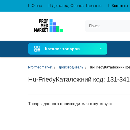
О нас
Доставка, Оплата, Гарантия
Контакты
Каталог товаров
Profmedmarket
Производитель
Hu-FriedyКаталожний код:
Hu-FriedyКаталожний код: 131-3413
Товары данного производителя отсутствуют.