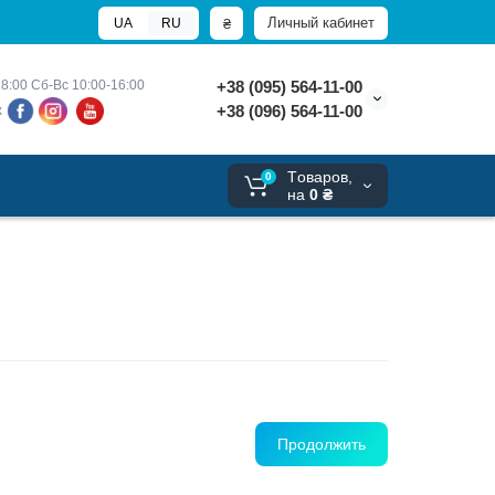
Личный кабинет
₴
UA
RU
8:00 
Сб-Вс 10:00-16:00
+38 (095) 564-11-00
+38 (096) 564-11-00
х
Tоваров,
0
на
0 ₴
Продолжить