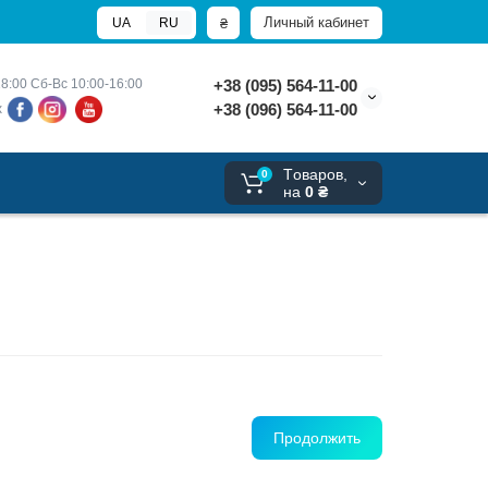
Личный кабинет
₴
UA
RU
8:00 
Сб-Вс 10:00-16:00
+38 (095) 564-11-00
+38 (096) 564-11-00
х
Tоваров,
0
на
0 ₴
Продолжить