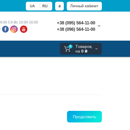
Личный кабинет
₴
UA
RU
8:00 
Сб-Вс 10:00-16:00
+38 (095) 564-11-00
+38 (096) 564-11-00
х
Tоваров,
0
на
0 ₴
Продолжить