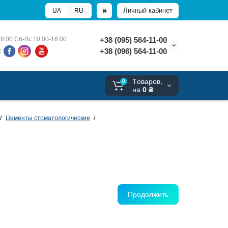
Личный кабинет
₴
UA
RU
8:00 
Сб-Вс 10:00-16:00
+38 (095) 564-11-00
+38 (096) 564-11-00
х
Tоваров,
0
на
0 ₴
Цементы стоматологические
Продолжить